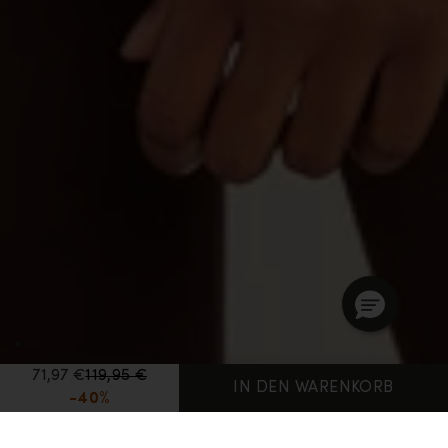
71,97 €
119,95 €
IN DEN WARENKORB
-40%
Startseite
Women's Web Specials
Merino 260 Oasis Thermo-Langarmshirt mit U-Ausschnitt Damen