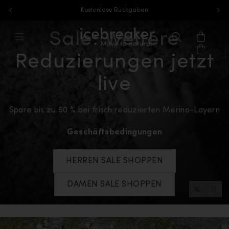
Versandkostenfrei ab 85 €
Zum Inhalt springen
Sale: Weitere
icebreaker®, zur Startseite von eu.ic
Menü
Suchen
Warenk
Reduzierungen jetzt
live
Spare bis zu 50 % bei frisch reduzierten Merino-Layern
Geschäftsbedingungen
HERREN SALE SHOPPEN
DAMEN SALE SHOPPEN
Video-St
Video