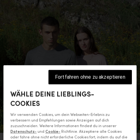
Fortfahren ohne zu akzeptieren
WÄHLE DEINE LIEBLINGS-
COOKIES
Wir verwenden Cookies, um dein Webseiten-Erlebnis zu
verbessern und Empfehlungen sowie Anzeigen auf dich
zuzuschneiden. Weitere Informationen findest du in unserer
Datenschutz-
und
Cookie-
Richtlinie. Akzeptiere alle Cookies
oder fahre ohne nicht erforderliche Cookies fort, indem du auf die