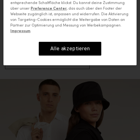
entsprechende Schaltfläche klickst. Du kannst deine Zustimmung
Die Kunst natürlicher Weichheit.
über unser
Preference Center
, das auch über den Footer der
Aus unserer feinsten
Webseite zugänglich ist, anpassen und widerrufen. Die Aktivierung
von Targeting-Cookies ermöglicht die Weitergabe von Daten an
Merinofasern, bietet
Partner zur Optimierung und Messung von Werbekampagnen.
Impressum
.
MerinoFine™ überragende
Weichheit.
Alle akzeptieren
MERINOFINE™ ENTDECKEN