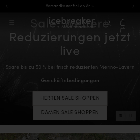
Versandkostenfrei ab 85 €
Zum Inhalt springen
Sale: Weitere
icebreaker®, zur Startseite von eu.ic
Menü
Suchen
Warenk
Reduzierungen jetzt
live
Spare bis zu 50 % bei frisch reduzierten Merino-Layern
Geschäftsbedingungen
HERREN SALE SHOPPEN
DAMEN SALE SHOPPEN
Video-St
Video