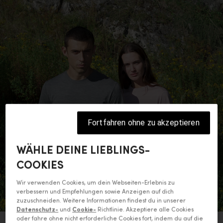
Fortfahren ohne zu akzeptieren
WÄHLE DEINE LIEBLINGS-
COOKIES
Wir verwenden Cookies, um dein Webseiten-Erlebnis zu
verbessern und Empfehlungen sowie Anzeigen auf dich
zuzuschneiden. Weitere Informationen findest du in unserer
Datenschutz-
und
Cookie-
Richtlinie. Akzeptiere alle Cookies
oder fahre ohne nicht erforderliche Cookies fort, indem du auf die