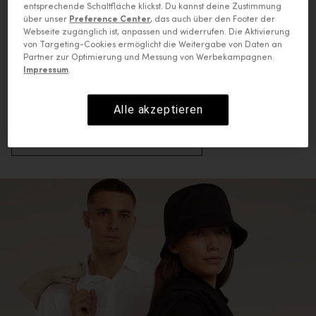
entsprechende Schaltfläche klickst. Du kannst deine Zustimmung
Die Kunst natürlicher Weichheit.
über unser
Preference Center
, das auch über den Footer der
Aus unserer feinsten
Webseite zugänglich ist, anpassen und widerrufen. Die Aktivierung
von Targeting-Cookies ermöglicht die Weitergabe von Daten an
Merinofasern, bietet
Partner zur Optimierung und Messung von Werbekampagnen.
Impressum
.
MerinoFine™ überragende
Weichheit.
Alle akzeptieren
MERINOFINE™ ENTDECKEN