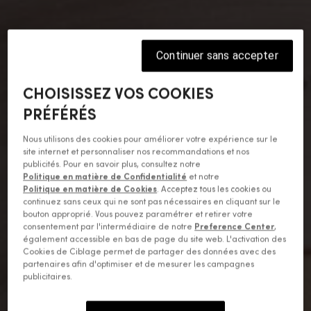
Continuer sans accepter
CHOISISSEZ VOS COOKIES
PRÉFÉRÉS
Nous utilisons des cookies pour améliorer votre expérience sur le
site internet et personnaliser nos recommandations et nos
publicités. Pour en savoir plus, consultez notre
Politique en matière de Confidentialité
et notre
Politique en matière de Cookies
. Acceptez tous les cookies ou
continuez sans ceux qui ne sont pas nécessaires en cliquant sur le
bouton approprié. Vous pouvez paramétrer et retirer votre
consentement par l'intermédiaire de notre
Preference Center
,
également accessible en bas de page du site web. L'activation des
Cookies de Ciblage permet de partager des données avec des
partenaires afin d'optimiser et de mesurer les campagnes
publicitaires.