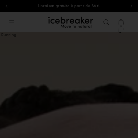
Livraison gratuite à partir de 85 €
Aller au contenu
icebreaker®, accéder à la page d'accu
Menu
Recherche
Panier
Running