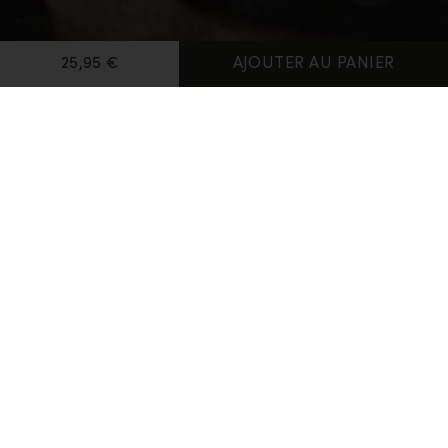
25,95 €
AJOUTER AU PANIER
Page d'accueil
Bonnets, Echarpes & Tours de cou
Bandeau 125 Sphere
Cool-Lite™
Bandeau 125 Sphere
Avis
Questions-réponses
25,95 €
Couleur:
Pink Quartz
La couleur Black n'est pas disponible
La couleur Metro Heather n'est pas disponible
La couleur Pink Quartz est disponible
4 couleurs disponibles
Taille:
OS
La taille OS est disponible
OS