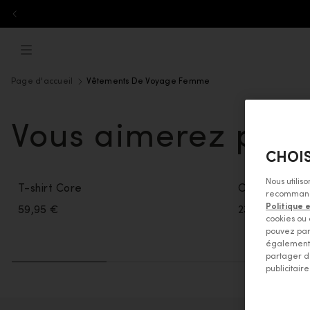
Aller au contenu
ebreaker.com
Menu
Page d'accueil
Vêtements De Voyage Femme
Vous aimerez peut
CHOIS
Nous utilis
T-shirt Core
Chaussettes 
recommandat
Politique 
59,95 €
23,95 €
cookies ou 
pouvez par
également 
partager d
publicitaire