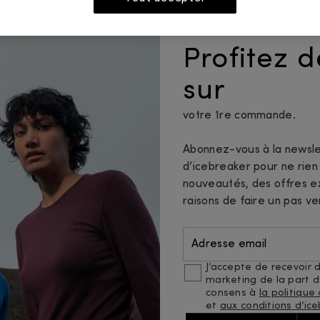
mme en laine mérinos, conçue pour vous accompagner dan
 nos vêtements offrent confort et élégance sans compro
Profitez 
érature corporelle, évacue l'humidité et résiste aux odeur
antes qui s'adaptent à chaque occasion. Emportez une co
sur
ouce pour plus de chaleur lors des excursions matinales
s puissiez voyager en toute sérénité et confiance. Découv
votre 1re commande.
Abonnez-vous à la newsle
d’icebreaker pour ne rie
urs
Hauts à manches longues
Pulls et sweats à capuche
nouveautés, des offres ex
raisons de faire un pas ve
Adresse email
J’accepte de recevoir d
Aide
À pro
marketing de la part d’
consens à
la politique
et
aux conditions d’ice
Nous contacter
Découvr