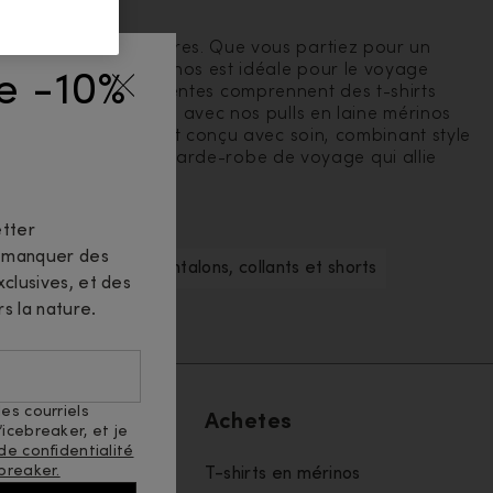
s toutes vos aventures. Que vous partiez pour un
mis. La laine mérinos est idéale pour le voyage
de -10%
s. Nos pièces polyvalentes comprennent des t-shirts
uche supplémentaire avec nos pulls en laine mérinos
. Chaque vêtement est conçu avec soin, combinant style
rez le plaisir d'une garde-robe de voyage qui allie
tter
n manquer des
Vestes et gilets
Pantalons, collants et shorts
clusives, et des
rs la nature.
es courriels
pos de nous
Achetes
icebreaker, et je
 de confidentialité
breaker.
ir icebreaker
T-shirts en mérinos