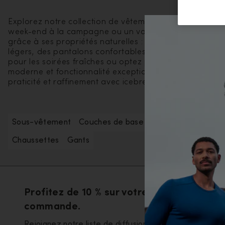
Explorez notre collection de vêtements de voyage fe
week-end à la campagne ou un voyage autour du monde,
grâce à ses propriétés naturelles : elle régule la temp
légers, des pantalons confortables et des vestes élég
pour les soirées fraîches ou optez pour une écharpe d
moderne et fonctionnalité exceptionnelle, afin que vou
praticité et raffinement avec icebreaker.
Sous-vêtement
Couches de base
T-shirts et débarde
Chaussettes
Gants
Profitez de 10 % sur votre première
commande.
Rejoignez notre liste de diffusion pour découvrir les