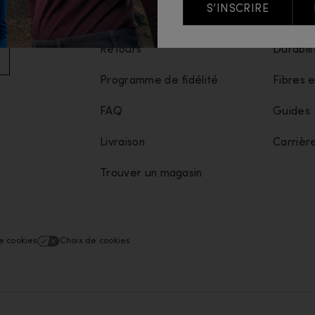
S’INSCRIRE
e.
État de commande
Mérino
Retours
Durabili
Programme de fidélité
Fibres e
FAQ
Guides
Livraison
Carrièr
Trouver un magasin
e cookies
Choix de cookies