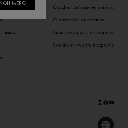
NON MERCI
s
Couches de base en mérinos
té
Chaussettes en mérinos
t tissus
Sous-vêtements en mérinos
Sweats et sweats à capuche
es