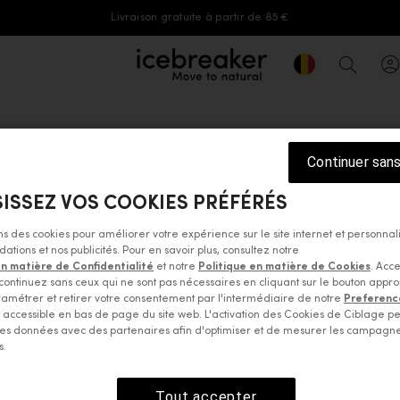
Livraison gratuite à partir de 85 €
Geolocation But
icebreaker®, accéder à la page d'accue
Recher
Continuer san
-être aussi
ISSEZ VOS COOKIES PRÉFÉRÉS
ons des cookies pour améliorer votre expérience sur le site internet et personnal
Lifestyle Crew Homme
Chemise 125
ions et nos publicités. Pour en savoir plus, consultez notre
en matière de Confidentialité
et notre
Politique en matière de Cookies
. Acce
139,95 €
continuez sans ceux qui ne sont pas nécessaires en cliquant sur le bouton appro
amétrer et retirer votre consentement par l'intermédiaire de notre
Preferenc
accessible en bas de page du site web. L'activation des Cookies de Ciblage p
es données avec des partenaires afin d'optimiser et de mesurer les campagn
s.
Tout accepter