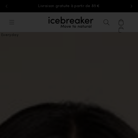
Livraison gratuite à partir de 85 €
Aller au contenu
icebreaker®, accéder à la page d'accu
Menu
Recherche
Panier
Everyday