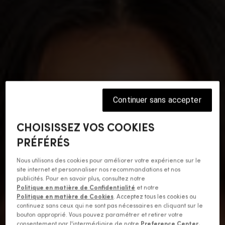
Continuer sans accepter
CHOISISSEZ VOS COOKIES
PRÉFÉRÉS
Nous utilisons des cookies pour améliorer votre expérience sur le
site internet et personnaliser nos recommandations et nos
publicités. Pour en savoir plus, consultez notre
Politique en matière de Confidentialité
et notre
Politique en matière de Cookies
. Acceptez tous les cookies ou
continuez sans ceux qui ne sont pas nécessaires en cliquant sur le
bouton approprié. Vous pouvez paramétrer et retirer votre
consentement par l'intermédiaire de notre
Preference Center
,