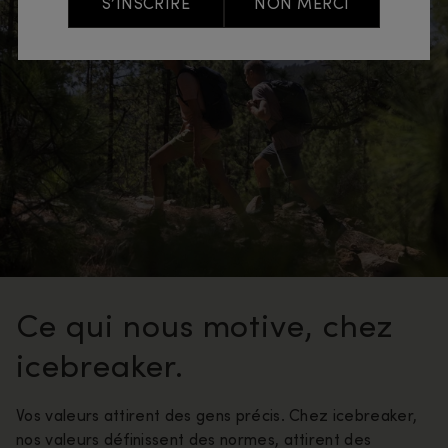
S’INSCRIRE
NON MERCI
Ce qui nous motive, chez
icebreaker.
Vos valeurs attirent des gens précis. Chez icebreaker,
nos valeurs définissent des normes, attirent des