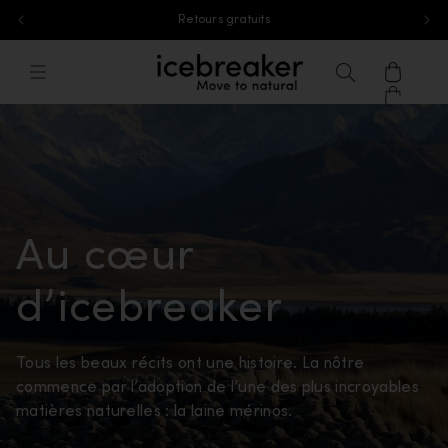
Livraison gratuite à partir de 85 €
Aller au contenu
icebreaker®, accéder à la page d'accu
Menu
Recherche
Panier
Au cœur
d’icebreaker
Tous les beaux récits ont une histoire. La nôtre
commence par l’adoption de l’une des plus incroyables
matières naturelles : la laine mérinos.