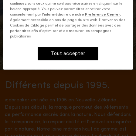
continuez sans ceux qui ne sont pas nécessaires en cliquant sur le
bouton approprié. Vous pouvez paramétrer et retirer votre
consentement par l'intermédiaire de notre
Preference Center
,
également accessible en bas de page du site web. L'activation des
Cookies de Ciblage permet de partager des données avec des
partenaires afin d'optimiser et de mesurer les campagnes
publicitaires.
Tout accepter
Différents depuis 1995.
icebreaker est née en 1995 en Nouvelle-Zélande.
Depuis ses débuts, la marque promeut des vêtements
de performance ancrés dans la nature. Nous défendons
la transparence, la responsabilité et l’innovation inspirée
par la nature. Notre laine mérinos haut de gamme est