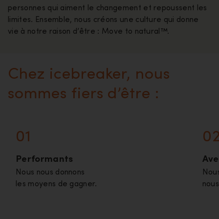
personnes qui aiment le changement et repoussent les
limites. Ensemble, nous créons une culture qui donne
vie à notre raison d’être : Move to natural™.
Chez icebreaker, nous
sommes fiers d’être :
01
0
Performants
Ave
Nous nous donnons
Nous
les moyens de gagner.
nous