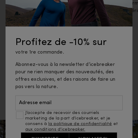
vêtements de performance, à partir de l’une
term
des matières les plus incroyables de la nature
méri
:
la laine mérinos
.
Profitez de -10% sur
votre 1re commande.
Abonnez-vous à la newsletter d’icebreaker
pour ne rien manquer des nouveautés, des
offres exclusives, et des raisons de faire un
pas vers la nature.
NOS PROGRÈS
Adresse email
J’accepte de recevoir des courriels
marketing de la part d’icebreaker, et je
consens à
la politique de confidentialité
et
aux conditions d’icebreaker.