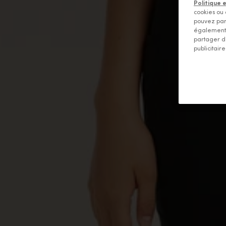
Politique 
cookies ou 
pouvez par
également 
partager d
publicitaire