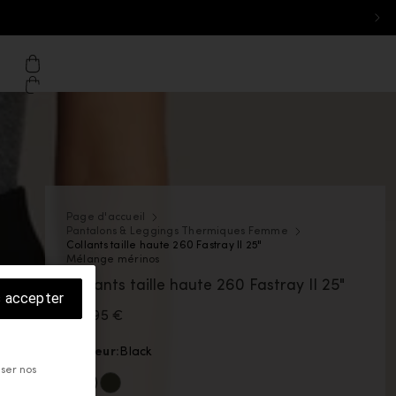
ton - Desktop: Belgique
il de eu.icebreaker.com
che
Panier
Page d'accueil
Pantalons & Leggings Thermiques Femme
Collants taille haute 260 Fastray II 25"
Mélange mérinos
Collants taille haute 260 Fastray II 25"
s accepter
109,95 €
Couleur:
Black
iser nos
La couleur Black est disponible
La couleur Dk Loden est disponible