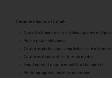
Caractéristiques et détails
Nouvelle bande de taille (élastique moins épai
Poche pour téléphone
Coutures plates pour empêcher les frottement
Coutures épousant les formes au dos
Empiècement pour la mobilité et le confort
Reste opaque en position accroupie
Couche
Premières couches
Style
IB0A56XI001
Poids du
Small= 254g/8.97oz
produit