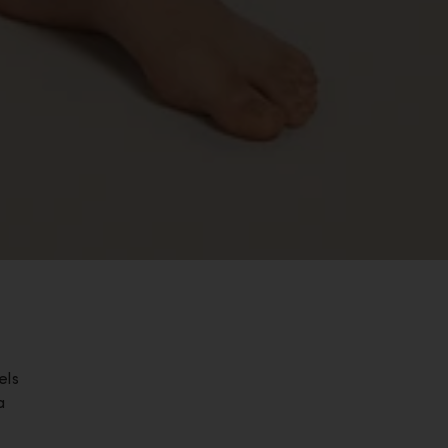
els
a