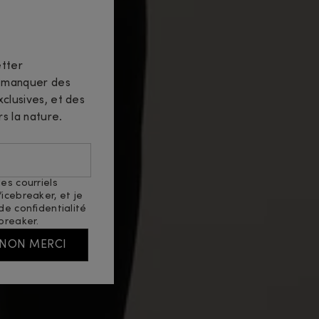
tter
n manquer des
clusives, et des
rs la nature.
es courriels
icebreaker, et je
 de confidentialité
breaker.
NON MERCI