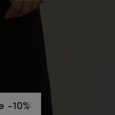
de -10%