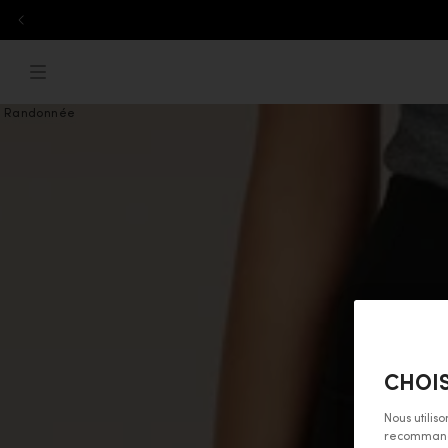
Aller au contenu
ebreaker.com
Menu
Randonnée
CHOIS
Nous utilis
recommandat