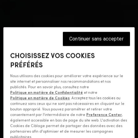
Continuer sans accepter
CHOISISSEZ VOS COOKIES
PRÉFÉRÉS
Nous utilisons des cookies pour améliorer votre expérience sur le
site internet et personnaliser nos recommandations et nos
publicités. Pour en savoir plus, consultez notre
Politique en matière de Confidentialité
et notre
Politique en matière de Cookies
. Acceptez tous les cookies ou
continuez sans ceux qui ne sont pas nécessaires en cliquant sur le
bouton approprié. Vous pouvez paramétrer et retirer votre
consentement par l'intermédiaire de notre
Preference Center
,
également accessible en bas de page du site web. L'activation des
Cookies de Ciblage permet de partager des données avec des
partenaires afin d'optimiser et de mesurer les campagnes
publicitaires.