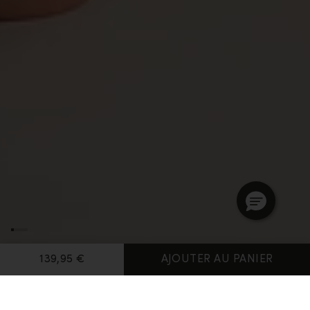
139,95 €
AJOUTER AU PANIER
Page d'accueil
Sous-Couches Thermiques Homme
Collants 260 Seamless 27"
Zoneknit™