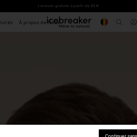
Livraison gratuite à partir de 85 €
Geolocation But
ivités
À propos de Nous
icebreaker®, accéder à la page d'accue
Recher
Continuer san