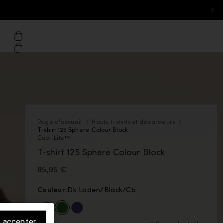
ton - Desktop: Belgique
il de eu.icebreaker.com
che
Panier
Page d'accueil
Hauts, t-shirts et débardeurs
T-shirt 125 Sphere Colour Block
Cool-Lite™
T-shirt 125 Sphere Colour Block
85,95 €
Couleur:
Dk Loden/Black/Cb
La couleur Arctic/Atlantis/Cb est disponible
La couleur Dk Loden/Black/Cb est disponib
La couleur Midnnavy Hthr/Midnnavy/Cb 
s accepter