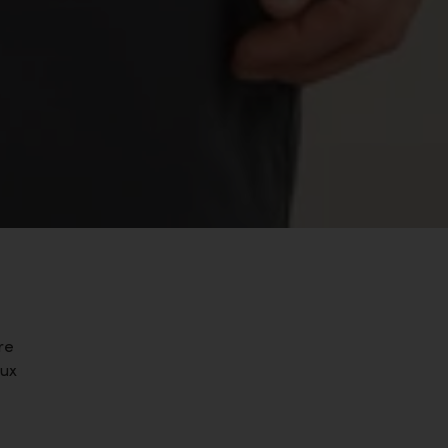
re
eux