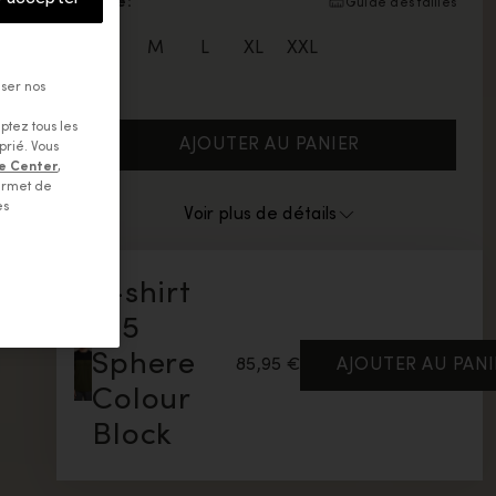
Taille:
Guide des tailles
La taille S est disponible
La taille M est disponible
La taille L est disponible
La taille XL est disponible
La taille XXL est disponible
S
M
L
XL
XXL
iser nos
ptez tous les
AJOUTER AU PANIER
prié. Vous
e Center
,
ermet de
es
Voir plus de détails
T-shirt
125
Sphere
85,95 €
AJOUTER AU PANI
Colour
Block