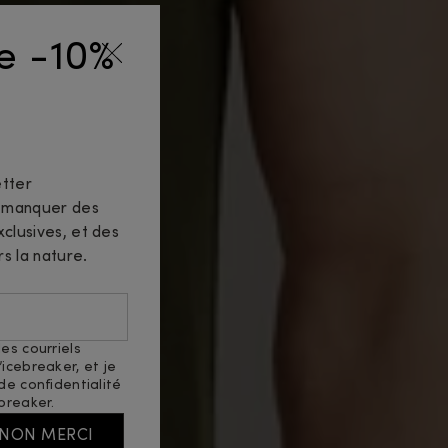
de -10%
tter
n manquer des
clusives, et des
rs la nature.
es courriels
icebreaker, et je
 de confidentialité
breaker.
NON MERCI