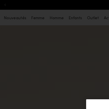
Aller au contenu
Nouveautés
Femme
Homme
Enfants
Outlet
Act
.