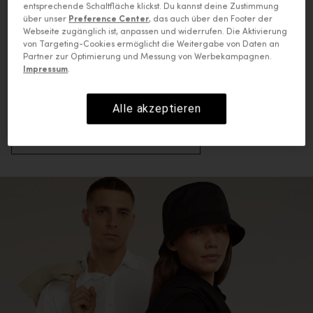
entsprechende Schaltfläche klickst. Du kannst deine Zustimmung
Die Kunst natürlicher Weichheit.
über unser
Preference Center
, das auch über den Footer der
Aus unserer feinsten
Webseite zugänglich ist, anpassen und widerrufen. Die Aktivierung
von Targeting-Cookies ermöglicht die Weitergabe von Daten an
Merinofasern, bietet
Partner zur Optimierung und Messung von Werbekampagnen.
Impressum
.
MerinoFine™ überragende
Weichheit.
Alle akzeptieren
MERINOFINE™ ENTDECKEN