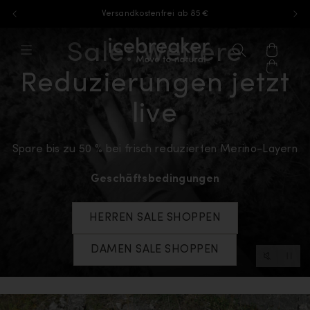
Versandkostenfrei ab 85 €
Zum Inhalt springen
Sale: Weitere
icebreaker®, zur Startseite von eu.ic
Menü
Suchen
Warenk
Reduzierungen jetzt
live
Spare bis zu 50 % bei frisch reduzierten Merino-Layern
Geschäftsbedingungen
HERREN SALE SHOPPEN
DAMEN SALE SHOPPEN
Video-St
Video