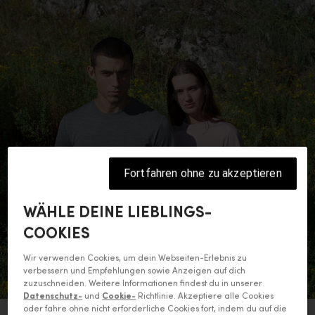
Fortfahren ohne zu akzeptieren
WÄHLE DEINE LIEBLINGS-
COOKIES
Wir verwenden Cookies, um dein Webseiten-Erlebnis zu
verbessern und Empfehlungen sowie Anzeigen auf dich
zuzuschneiden. Weitere Informationen findest du in unserer
Datenschutz-
und
Cookie-
Richtlinie. Akzeptiere alle Cookies
oder fahre ohne nicht erforderliche Cookies fort, indem du auf die