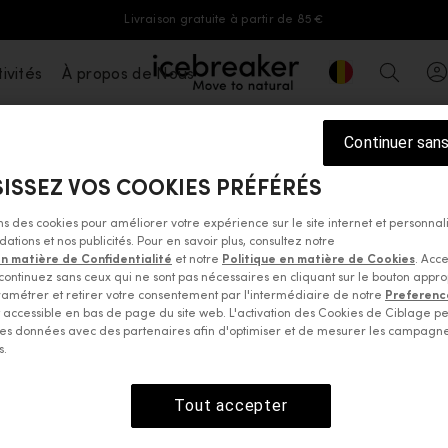
Livraison gratuite à partir de 85 €
Geolocation But
ivités
À propos de Nous
icebreaker®, accéder à la page d'accue
Recher
Continuer san
ISSEZ VOS COOKIES PRÉFÉRÉS
 tops
Sweaters & hoodies
Jackets & vests
Pants, tights 
ons des cookies pour améliorer votre expérience sur le site internet et personnal
ions et nos publicités. Pour en savoir plus, consultez notre
en matière de Confidentialité
et notre
Politique en matière de Cookies
. Acce
continuez sans ceux qui ne sont pas nécessaires en cliquant sur le bouton appro
Aide
À pro
amétrer et retirer votre consentement par l'intermédiaire de notre
Preferenc
accessible en bas de page du site web. L'activation des Cookies de Ciblage p
Profitez 
es données avec des partenaires afin d'optimiser et de mesurer les campagn
Nous contacter
Découvr
s.
sur
e.
État de commande
Mérino
Tout accepter
votre 1re commande.
Retours
Durabili