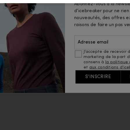
Abonnez-vous à la newsle
Programme de fidélité
Fibres e
d’icebreaker pour ne rie
nouveautés, des offres ex
FAQ
Guides
raisons de faire un pas ve
Livraison
Carrièr
Adresse email
Trouver un magasin
J’accepte de recevoir d
marketing de la part d’
consens à
la politique
et
aux conditions d’ice
e cookies
Choix de cookies
S’INSCRIRE