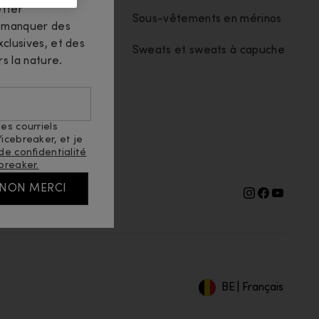
tter
t tissus
Sous-vêtements en mérinos
n manquer des
clusives, et des
Sweats et sweats à capuche
rs la nature.
es
es courriels
icebreaker, et je
 de confidentialité
breaker.
NON MERCI
BE
|
Français
Geolocation Button: Belg