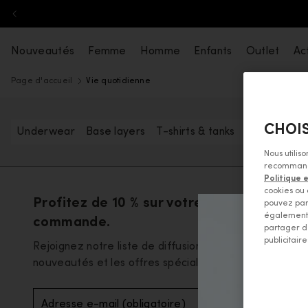
Aller au contenu
Nouveautés
Femme
Homme
Enfants
Outlet
Act
Page d'accueil
Vie quotidienne
CHOIS
Underwear
Base layers
T-shirts & tanks
Long sleeve
Nous utilis
recommandat
Politique 
cookies ou 
Profitez de 10 % sur votre première
pouvez par
également 
commande.
partager d
publicitaire
Rejoignez notre liste de diffusion pour découvrir les
nouveautés et les offres spéciales en avant-premièr
Adresse e-mail (obligatoire)