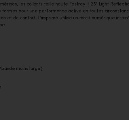
inos, les collants taille haute Fastray II 25" Light Reflecti
s formes pour une performance active en toutes circonstanc
on et de confort. L’imprimé utilise un motif numérique inspir
gne.
s/bande moins large)
s