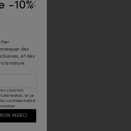
de -10%
tter
n manquer des
clusives, et des
rs la nature.
es courriels
icebreaker, et je
 de confidentialité
breaker.
NON MERCI