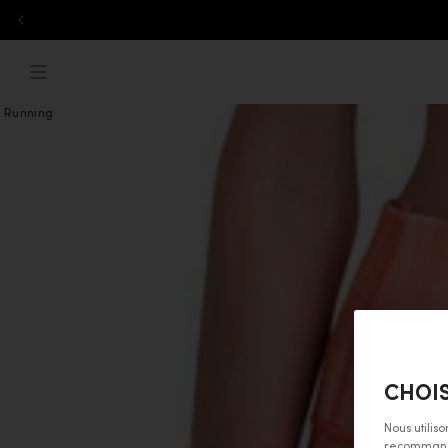
Aller au contenu
ebreaker.com
Menu
Running
CHOIS
Nous utilis
recommandat