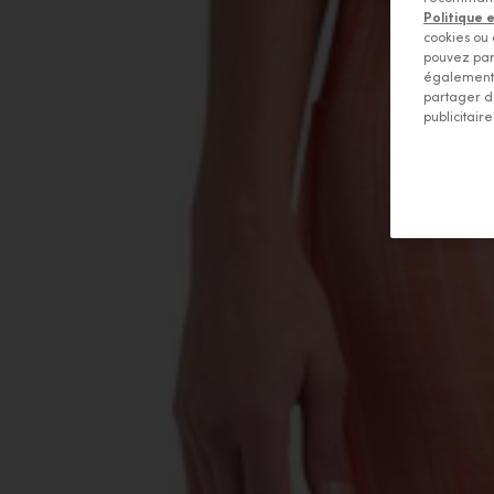
Politique 
cookies ou 
pouvez par
également 
partager d
publicitaire