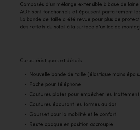
Composés d’un mélange extensible à base de laine mér
AOP sont fonctionnels et épousent parfaitement le
La bande de taille a été revue pour plus de protecti
des reflets du soleil à la surface d’un lac de monta
Caractéristiques et détails
Nouvelle bande de taille (élastique moins épai
Poche pour téléphone
Coutures plates pour empêcher les frottement
Coutures épousant les formes au dos
Gousset pour la mobilité et le confort
Reste opaque en position accroupie
Couche
Premières couches