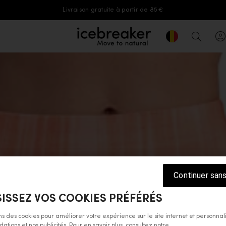
Livraison gratuite à partir de 85 €
Geolocation But
icebreaker®, accéder à la page d'accue
Recher
Continuer san
ISSEZ VOS COOKIES PRÉFÉRÉS
ons des cookies pour améliorer votre expérience sur le site internet et personnal
ions et nos publicités. Pour en savoir plus, consultez notre