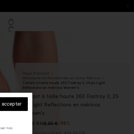
ton - Desktop: Belgique
il de eu.icebreaker.com
che
Panier
Page d'accueil
Vêtements de Randonnée en Laine Mérinos
Collant à taille haute 260 Fastray II, 25 po Light
Reflections en mérinos Women's
Collant à taille haute 260 Fastray II, 25
s accepter
po Light Reflections en mérinos
Women's
59,98 €
119,95 €
-50%
iser nos
Prix ​​le plus bas récent :
€59,98 EUR