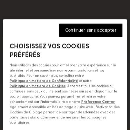
Continuer sans accepter
CHOISISSEZ VOS COOKIES
PRÉFÉRÉS
Nous utilisons des cookies pour améliorer votre expérience sur le
site internet et personnaliser nos recommandations et nos
publicités. Pour en savoir plus, consultez notre
Politique en matière de Confidentialité
et notre
Politique en matière de Cookies
. Acceptez tous les cookies ou
continuez sans ceux qui ne sont pas nécessaires en cliquant sur le
bouton approprié. Vous pouvez paramétrer et retirer votre
consentement par l'intermédiaire de notre
Preference Center
,
également accessible en bas de page du site web. L'activation des
Cookies de Ciblage permet de partager des données avec des
partenaires afin d'optimiser et de mesurer les campagnes
publicitaires.