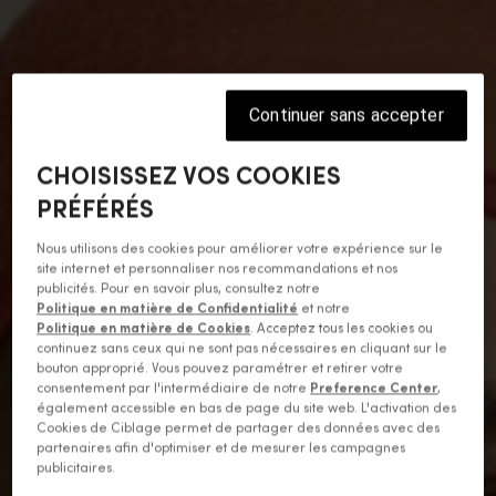
Continuer sans accepter
CHOISISSEZ VOS COOKIES
PRÉFÉRÉS
Nous utilisons des cookies pour améliorer votre expérience sur le
site internet et personnaliser nos recommandations et nos
publicités. Pour en savoir plus, consultez notre
Politique en matière de Confidentialité
et notre
Politique en matière de Cookies
. Acceptez tous les cookies ou
continuez sans ceux qui ne sont pas nécessaires en cliquant sur le
bouton approprié. Vous pouvez paramétrer et retirer votre
consentement par l'intermédiaire de notre
Preference Center
,
également accessible en bas de page du site web. L'activation des
Cookies de Ciblage permet de partager des données avec des
partenaires afin d'optimiser et de mesurer les campagnes
publicitaires.