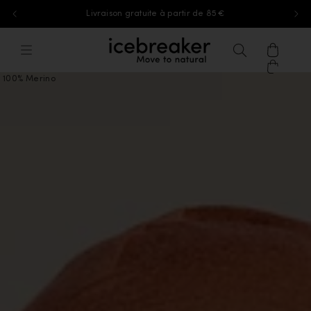
Livraison gratuite à partir de 85 €
Aller au contenu
icebreaker®, accéder à la page d'accu
Menu
Recherche
Panier
100% Merino