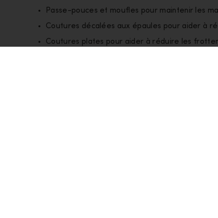
Passe-pouces et moufles pour maintenir les ma
Coutures décalées aux épaules pour aider à ré
Coutures plates pour aider à réduire les frott
Ourlet plongeant pour plus de protection
verlegde schoudernaden en platte naden om wr
verlaagde zoom voor extra bedekking
Couche
Intermédiaire
Style
IB0A57CS001
Poids du
S= 350g / 12.34oz
produit
Bon pour :
Snow Sports