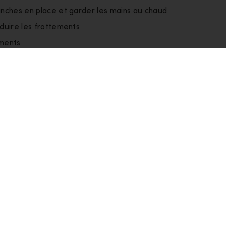
nches en place et garder les mains au chaud
duire les frottements
ements
ijving te verminderen