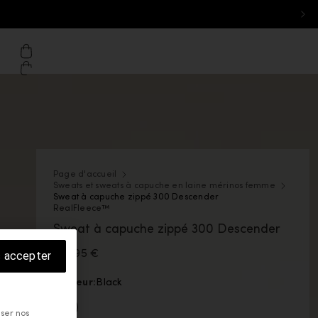
ton - Desktop: Belgique
il de eu.icebreaker.com
che
Panier
Page d'accueil
Sweats et sweats à capuche en laine mérinos femme
Sweat à capuche zippé 300 Descender
RealFleece™
Sweat à capuche zippé 300 Descender
199,95 €
s accepter
Couleur:
Black
La couleur Black est disponible
iser nos