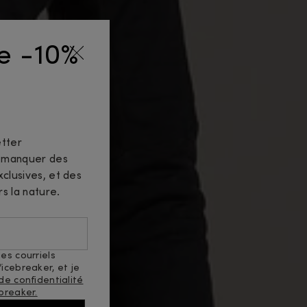
de -10%
tter
n manquer des
clusives, et des
rs la nature.
es courriels
icebreaker, et je
 de confidentialité
breaker.