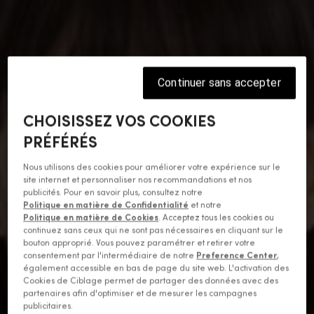
Continuer sans accepter
CHOISISSEZ VOS COOKIES
PRÉFÉRÉS
Nous utilisons des cookies pour améliorer votre expérience sur le
site internet et personnaliser nos recommandations et nos
publicités. Pour en savoir plus, consultez notre
Politique en matière de Confidentialité
et notre
Politique en matière de Cookies
. Acceptez tous les cookies ou
continuez sans ceux qui ne sont pas nécessaires en cliquant sur le
bouton approprié. Vous pouvez paramétrer et retirer votre
consentement par l'intermédiaire de notre
Preference Center
,
également accessible en bas de page du site web. L'activation des
Cookies de Ciblage permet de partager des données avec des
partenaires afin d'optimiser et de mesurer les campagnes
publicitaires.