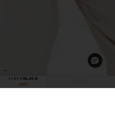
42,98 €
85,95 €
ÉPUISÉ
-50%
Page d'accueil
Women's Web Specials
T-shirt à encolure dégagée et manches courtes 150 Tech Lite III –
Light Reflections en mérinos Women's
T-shirt à encolure dégagée et manches courtes
Avis
Questions-réponses
150 Tech Lite III – Light Reflections en mérinos