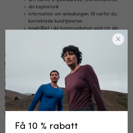
din köphistorik
information om anledningen till varför du
kontaktade kundtjänsten
innehållet i din kommunikation som rör din
interaktion med kundtjänsten
"Ytterligare information om vår kundtjänst"
Om du har försett oss
personuppgifter om en annan
person
(till exempel när du använder funktionen e-post
till en vän, presentkortfunktioner eller för andra
ändamål), i den utsträckning som tillåts av tillämpliga
lagar bekräftar du härmed att du har rätt att
kommunicera sådana personuppgifter till oss och att du
har informerat personen om - och vid behov har fått
hans/hennes samtycke till - behandlingen av his/hennes
personuppgifter för de syften som anges i denna
Integritetspolicy.
Få 10 % rabatt