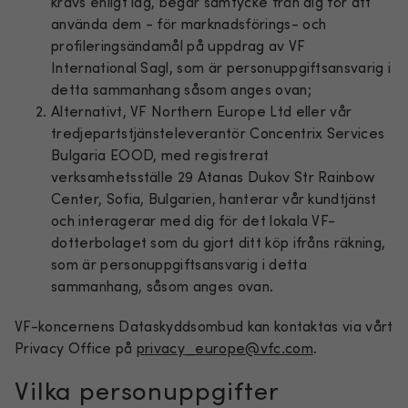
krävs enligt lag, begär samtycke från dig för att
använda dem - för marknadsförings- och
profileringsändamål på uppdrag av VF
International Sagl, som är personuppgiftsansvarig i
detta sammanhang såsom anges ovan;
Alternativt, VF Northern Europe Ltd eller vår
tredjepartstjänsteleverantör Concentrix Services
Bulgaria EOOD, med registrerat
verksamhetsställe 29 Atanas Dukov Str Rainbow
Center, Sofia, Bulgarien, hanterar vår kundtjänst
och interagerar med dig för det lokala VF-
dotterbolaget som du gjort ditt köp ifråns räkning,
som är personuppgiftsansvarig i detta
sammanhang, såsom anges ovan.
VF-koncernens Dataskyddsombud kan kontaktas via vårt
Privacy Office på
privacy_europe@vfc.com
.
Vilka personuppgifter