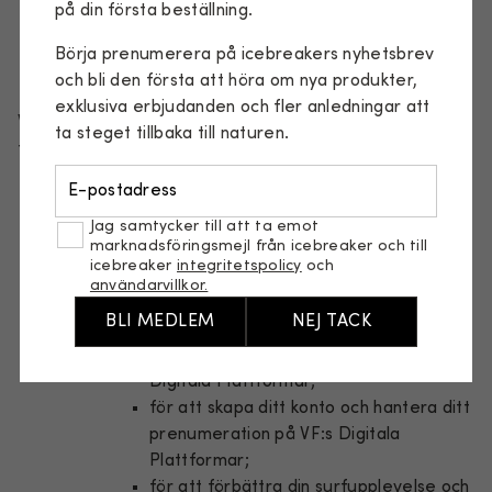
på din första beställning.
För vilka ändamål behandlas
Börja prenumerera på icebreakers nyhetsbrev
mina personuppgifter?
och bli den första att höra om nya produkter,
exklusiva erbjudanden och fler anledningar att
Vi samlar in och behandlar dina personuppgifter för
ta steget tillbaka till naturen.
följande ändamål:
E-postadress
VF International Sagl, som personuppgiftsansvarig,
behandlar dina personuppgifter för följande
Jag samtycker till att ta emot
marknadsföringsmejl från icebreaker och till
ändamål:
icebreaker
integritetspolicy
och
att driva och hantera VF:s Digitala
användarvillkor.
Plattformar, inklusive:
BLI MEDLEM
NEJ TACK
för att förse dig med de tjänster eller
funktioner som du begär på VF:s
Digitala Plattformar;
för att skapa ditt konto och hantera ditt
prenumeration på VF:s Digitala
Plattformar;
för att förbättra din surfupplevelse och