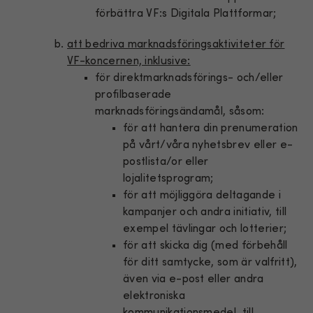
förbättra VF:s Digitala Plattformar;
att bedriva marknadsföringsaktiviteter för
VF-koncernen, inklusive:
för direktmarknadsförings- och/eller
profilbaserade
marknadsföringsändamål, såsom:
för att hantera din prenumeration
på vårt/våra nyhetsbrev eller e-
postlista/or eller
lojalitetsprogram;
för att möjliggöra deltagande i
kampanjer och andra initiativ, till
exempel tävlingar och lotterier;
för att skicka dig (med förbehåll
för ditt samtycke, som är valfritt),
även via e-post eller andra
elektroniska
kommunikationsmedel, till