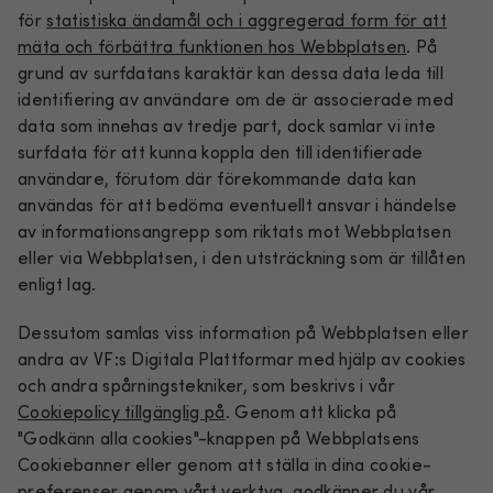
för
statistiska ändamål och i aggregerad form för att
mäta och förbättra funktionen hos Webbplatsen
. På
grund av surfdatans karaktär kan dessa data leda till
identifiering av användare om de är associerade med
data som innehas av tredje part, dock samlar vi inte
surfdata för att kunna koppla den till identifierade
användare, förutom där förekommande data kan
användas för att bedöma eventuellt ansvar i händelse
av informationsangrepp som riktats mot Webbplatsen
eller via Webbplatsen, i den utsträckning som är tillåten
enligt lag.
Dessutom samlas viss information på Webbplatsen eller
andra av VF:s Digitala Plattformar med hjälp av cookies
och andra spårningstekniker, som beskrivs i vår
Cookiepolicy tillgänglig på
. Genom att klicka på
"Godkänn alla cookies"-knappen på Webbplatsens
Cookiebanner eller genom att ställa in dina cookie-
preferenser genom
vårt verktyg
, godkänner du vår