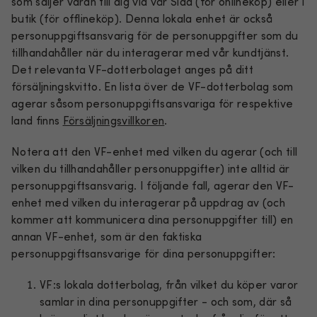
som säljer varan till dig via vår Sida (för onlineköp) eller i
butik (för offlineköp). Denna lokala enhet är också
personuppgiftsansvarig för de personuppgifter som du
tillhandahåller när du interagerar med vår kundtjänst.
Det relevanta VF-dotterbolaget anges på ditt
försäljningskvitto. En lista över de VF-dotterbolag som
agerar såsom personuppgiftsansvariga för respektive
land finns
Försäljningsvillkoren
.
Notera att den VF-enhet med vilken du agerar (och till
vilken du tillhandahåller personuppgifter) inte alltid är
personuppgiftsansvarig. I följande fall, agerar den VF-
enhet med vilken du interagerar på uppdrag av (och
kommer att kommunicera dina personuppgifter till) en
annan VF-enhet, som är den faktiska
personuppgiftsansvarige för dina personuppgifter:
VF:s lokala dotterbolag, från vilket du köper varor
samlar in dina personuppgifter - och som, där så