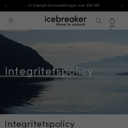
Fri frakt på alla beställningar över 850 SEK
Hoppa till innehåll
icebreaker®, gå till eu.icebreaker.com 
Meny
Sök
Varukor
Integritetspolicy
Integritetspolicy