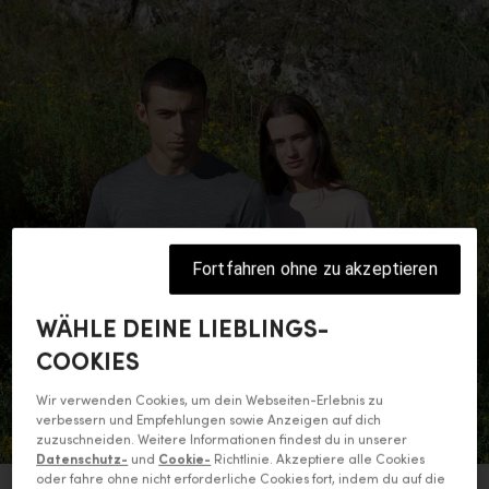
Fortfahren ohne zu akzeptieren
WÄHLE DEINE LIEBLINGS-
COOKIES
Wir verwenden Cookies, um dein Webseiten-Erlebnis zu
verbessern und Empfehlungen sowie Anzeigen auf dich
zuzuschneiden. Weitere Informationen findest du in unserer
Datenschutz-
und
Cookie-
Richtlinie. Akzeptiere alle Cookies
oder fahre ohne nicht erforderliche Cookies fort, indem du auf die