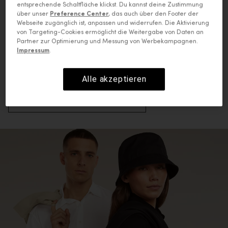
entsprechende Schaltfläche klickst. Du kannst deine Zustimmung
Die Kunst natürlicher Weichheit.
über unser
Preference Center
, das auch über den Footer der
Aus unserer feinsten
Webseite zugänglich ist, anpassen und widerrufen. Die Aktivierung
von Targeting-Cookies ermöglicht die Weitergabe von Daten an
Merinofasern, bietet
Partner zur Optimierung und Messung von Werbekampagnen.
Impressum
.
MerinoFine™ überragende
Weichheit.
Alle akzeptieren
MERINOFINE™ ENTDECKEN