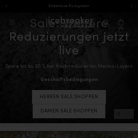
Versandkostenfrei ab 85 €
Zum Inhalt springen
Sale: Weitere
icebreaker®, zur Startseite von eu.ic
Menü
Suchen
Warenk
Reduzierungen jetzt
live
Spare bis zu 50 % bei frisch reduzierten Merino-Layern
Geschäftsbedingungen
HERREN SALE SHOPPEN
DAMEN SALE SHOPPEN
Video-St
Video