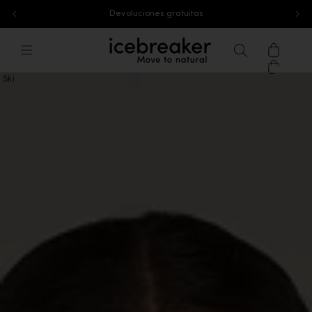
Entrega gratuita en pedidos superiores a 65€
Ir al contenido
icebreaker®, ve a la página de inicio 
Menú
Buscar
Cesta
Ski