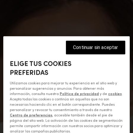
Continuar sin aceptar
ELIGE TUS COOKIES
PREFERIDAS
Utilizamos cookies para mejorar tu experiencia en el sitio web y
personalizar sugerencias y anuncios. Para obtener más
información, consulta nuestra
Política de privacidad
y de
cookies
.
Acepta todas las cookies o continúa sin aquellas que no son
necesarias haciendo clic en el botón correspondiente. Puedes
personalizar y revocar tu consentimiento a través de nuestro
Centro de preferencias
, accesible también desde el pie de
página del sitio web. La activación de las cookies de segmentación
permite compartir información con nuestros socios para optimizar y
analizar las campañas publicitarias.