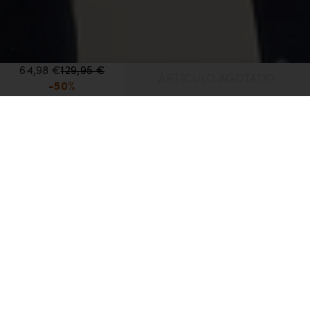
64,98 €
129,95 €
ARTÍCULO AGOTADO
-50%
Inicio
Rebajas
Top térmico de manga larga Merino 260 Vertex Crewe Falling Flakes
para mujer
Top térmico de manga larga Merino 260 Vertex
Opiniones
P&R
Crewe Falling Flakes para mujer
64,98 €
129,95 €
-50%
Precio más bajo reciente:
€64,98 EUR
Color:
Midnight Navy/Snow
Artículo no disponible en Midnight Navy/Snow
1 color disponible
Talla:
Selecciona una talla
Artículo no disponible en la talla XS
Artículo no disponible en la talla S
Artículo no disponible en la talla M
Artículo no disponible en la talla L
Artículo no disponible en la talla XL
XS
S
M
L
XL