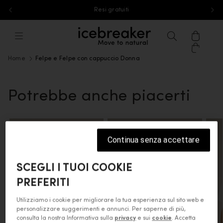
Resi gratuiti
Vai al contenuto
icebreaker®, vai alla home page di eu
Menu
Ricerca
Carrell
Home
Felpe e Felpe con cappuccio Donna
Potrebbe anche piacerti
Continua senza accettare
SCEGLI I TUOI COOKIE
PREFERITI
Utilizziamo i cookie per migliorare la tua esperienza sul sito web e
personalizzare suggerimenti e annunci. Per saperne di più,
consulta la nostra Informativa sulla
privacy
e sui
cookie
. Accetta