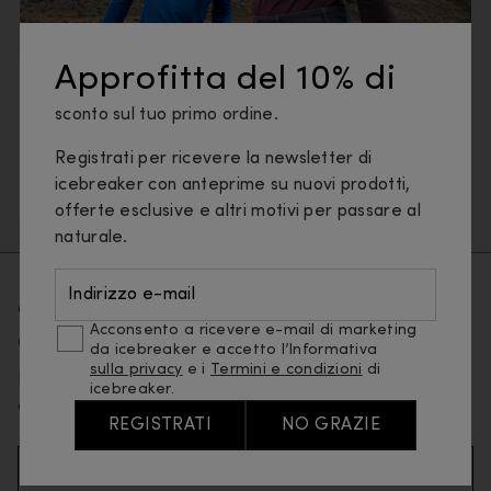
Approfitta del 10% di
Intimo
Base Layer
T-shirt e Canotte
sconto sul tuo primo ordine.
Maglie a Manica Lunga
Felpe e Felpe con Cappuccio
Giacche e Gilet
Registrati per ricevere la newsletter di
icebreaker con anteprime su nuovi prodotti,
Pantaloni e Leggings
Calze
Guanti
offerte esclusive e altri motivi per passare al
naturale.
Indirizzo e-mail
Ottieni il 10% di sconto sul tuo primo
Acconsento a ricevere e-mail di marketing
ordine
da icebreaker e accetto l’Informativa
sulla privacy
e i
Termini e condizioni
di
Iscriviti alla nostra mailing list e sarai il primo a
icebreaker.
conoscere i nuovi prodotti e le offerte speciali.
REGISTRATI
NO GRAZIE
Indirizzo email (obbligatorio)