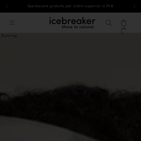
Spedizione gratuita per ordini superiori a 75 €
Vai al contenuto
icebreaker®, vai alla home page di eu
Menu
Ricerca
Carrell
Running