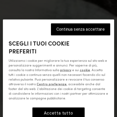
Continua senza accettare
SCEGLI I TUOI COOKIE
PREFERITI
Utilizziamo i cookie per migliorare la tua esperienza sul sito web e
personalizzare suggerimenti e annunci. Per saperne di più,
consulta la nostra Informativa sulla
privacy
e sui
cookie
. Accetta
tutti i cookie o continua senza quelli non necessari facendo clic sul
relativo pulsante. Puoi personalizzare e revocare il tuo consenso
attraverso il nostro
Centro preferenze
, accessibile anche dal
footer del sito web. L'abilitazione dei cookie di targeting consente
di condividere le informazioni con i nostri partner per ottimizzare e
analizzare le campagne pubblicitarie.
Accetta tutto